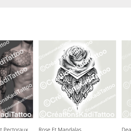
Et Pectoraux
Rose Et Mandalas
Dea