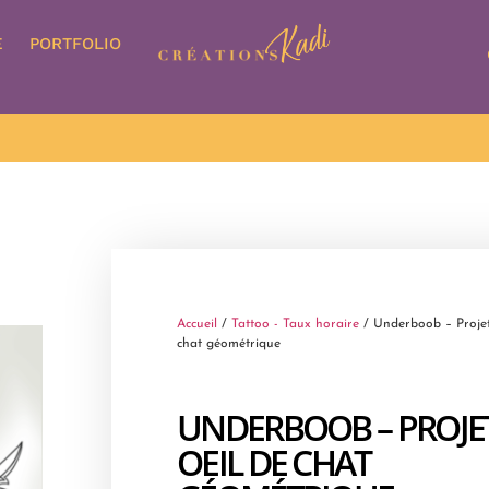
E
PORTFOLIO
Accueil
/
Tattoo - Taux horaire
/ Underboob – Projet
chat géométrique
UNDERBOOB – PROJE
OEIL DE CHAT