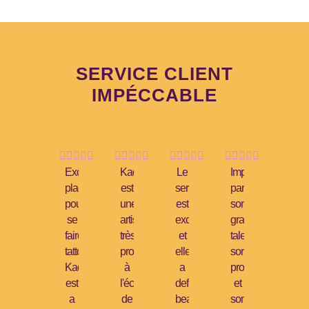
SERVICE CLIENT
IMPÉCCABLE




















Excellente
Kadi
Le
Impressionné
place
est
service
par
pour
une
est
son
se
artiste
exceptionnel
grand
faire
très
et
talent,
tattouer.
professionnelle,
elle
son
Kadi
à
a
professionnalisme
est
l'écoute
definitivement
et
a
de
beaucoup
son