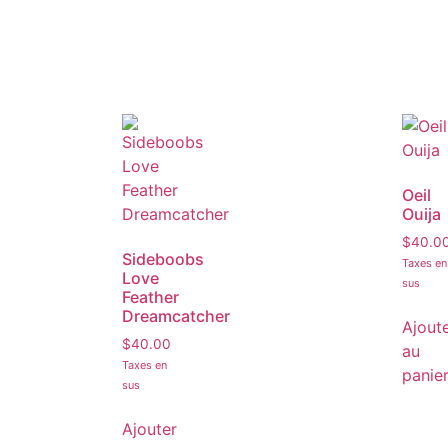
Oeil
Ouija
$
40.0
Sideboobs
Taxes en
Love
sus
Feather
Dreamcatcher
Ajout
$
40.00
au
Taxes en
panie
sus
Ajouter