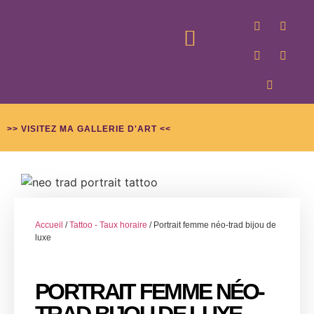
GALLERIE D’ART
PROJETS TATOUAGE
>> VISITEZ MA GALLERIE D'ART <<
Accueil
/
Tattoo - Taux horaire
/ Portrait femme néo-trad bijou de
luxe
PORTRAIT FEMME NÉO-
TRAD BIJOU DE LUXE