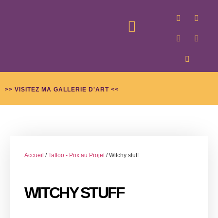
GALLERIE D’ART
PROJETS TATOUAGE
>> VISITEZ MA GALLERIE D'ART <<
Accueil
/
Tattoo - Prix au Projet
/ Witchy stuff
WITCHY STUFF